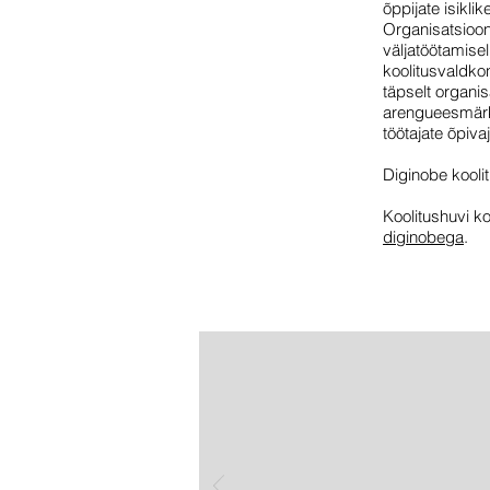
õppijate isikli
Organisatsioon
väljatöötamise
koolitusvaldko
täpselt organis
arengueesmärk
töötajate õpiv
Diginobe kooli
Koolitushuvi k
diginobega
.