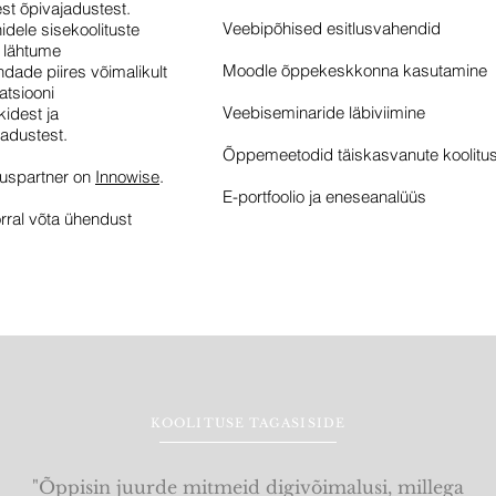
kest õpivajadustest.
Veebipõhised esitlusvahendid
idele sisekoolituste
l lähtume
Moodle õppekeskkonna kasutamine
ndade piires võimalikult
atsiooni
Veebiseminaride läbiviimine
idest ja
ajadustest.
Õppemeetodid täiskasvanute koolitu
tuspartner on
Innowise
.
E-portfoolio ja eneseanalüüs
orral võta ühendust
KOOLITUSE TAGASISIDE
"Õppisin juurde mitmeid digivõimalusi, millega