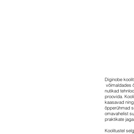
Diginobe koolit
võimaldades õp
nutikad tehnloo
proovida. Kool
kaasavad ning
õpperühmad so
omavahelist su
praktikate jag
Koolitustel sel