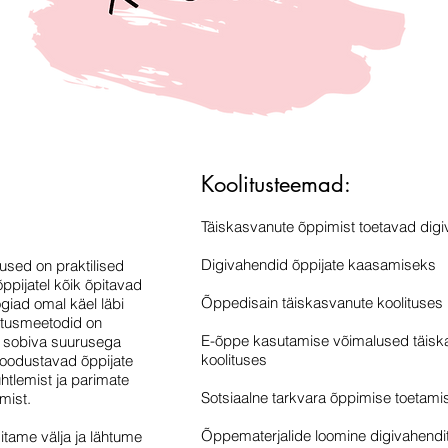
Koolitusteemad:
Täiskasvanute õppimist toetavad dig
Digivahendid õppijate kaasamiseks
used on praktilised
pijatel kõik õpitavad
Õppedisain täiskasvanute koolituses
giad omal käel läbi
itusmeetodid on
​E-õppe kasutamise võimalused täisk
 sobiva suurusega
koolituses
odustavad õppijate
htlemist ja parimate
Sotsiaalne tarkvara õppimise toetami
amist.
Õppematerjalide loomine digivahendi
gitame välja ja lähtume