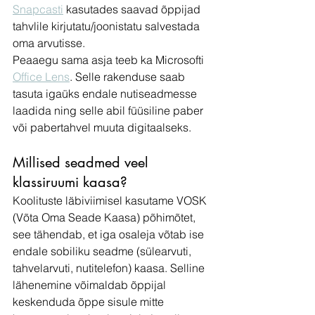
Snapcasti
 kasutades saavad õppijad 
tahvlile kirjutatu/joonistatu salvestada 
oma arvutisse. 
Peaaegu sama asja teeb ka Microsofti 
Office
 Lens
. Selle rakenduse saab 
tasuta igaüks endale nutiseadmesse 
laadida ning selle abil füüsiline paber 
või pabertahvel muuta digitaalseks. 
Millised seadmed veel 
klassiruumi kaasa?
Koolituste läbiviimisel kasutame VOSK 
(Võta Oma Seade Kaasa) põhimõtet, 
see tähendab, et iga osaleja võtab ise 
endale sobiliku seadme (sülearvuti, 
tahvelarvuti, nutitelefon) kaasa. Selline 
lähenemine võimaldab õppijal 
keskenduda õppe sisule mitte 