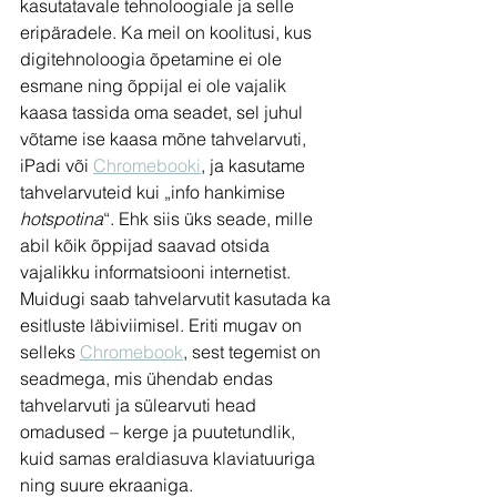
kasutatavale tehnoloogiale ja selle 
eripäradele. Ka meil on koolitusi, kus 
digitehnoloogia õpetamine ei ole 
esmane ning õppijal ei ole vajalik 
kaasa tassida oma seadet, sel juhul 
võtame ise kaasa mõne tahvelarvuti, 
iPadi või 
Chromebooki
,
 ja kasutame 
tahvelarvuteid kui „info hankimise 
hotspotina
“. Ehk siis üks seade, mille 
abil kõik õppijad saavad otsida 
vajalikku informatsiooni internetist. 
Muidugi saab tahvelarvutit kasutada ka 
esitluste läbiviimisel. Eriti mugav on 
selleks 
Chromebook
, sest tegemist on 
seadmega, mis ühendab endas 
tahvelarvuti ja sülearvuti head 
omadused – kerge ja puutetundlik, 
kuid samas eraldiasuva klaviatuuriga 
ning suure ekraaniga. 