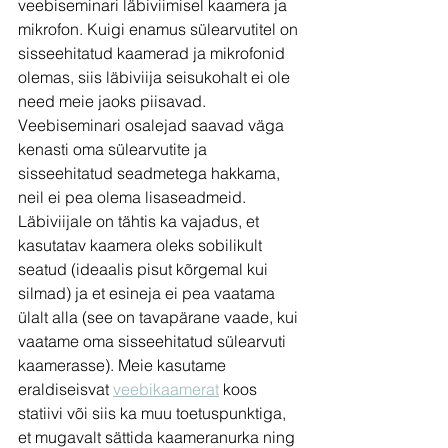
veebiseminari läbiviimisel kaamera ja 
mikrofon. Kuigi enamus sülearvutitel on 
sisseehitatud kaamerad ja mikrofonid 
olemas, siis läbiviija seisukohalt ei ole 
need meie jaoks piisavad. 
Veebiseminari osalejad saavad väga 
kenasti oma sülearvutite ja 
sisseehitatud seadmetega hakkama, 
neil ei pea olema lisaseadmeid. 
Läbiviijale on tähtis ka vajadus, et 
kasutatav kaamera oleks sobilikult 
seatud (ideaalis pisut kõrgemal kui 
silmad) ja et esineja ei pea vaatama 
ülalt alla (see on tavapärane vaade, kui 
vaatame oma sisseehitatud sülearvuti 
kaamerasse). Meie kasutame 
eraldiseisvat 
veebikaamerat
 koos 
statiivi või siis ka muu toetuspunktiga, 
et mugavalt sättida kaameranurka ning 