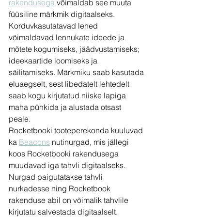
rakendusega
 võimaldab see muuta 
füüsiline märkmik digitaalseks. 
Korduvkasutatavad lehed 
võimaldavad lennukate ideede ja 
mõtete kogumiseks, jäädvustamiseks; 
ideekaartide loomiseks ja 
säilitamiseks. Märkmiku saab kasutada 
eluaegselt, sest libedatelt lehtedelt 
saab kogu kirjutatud niiske lapiga 
maha pühkida ja alustada otsast 
peale. 
Rocketbooki tooteperekonda kuuluvad 
ka 
Beacons
 nutinurgad, mis jällegi 
koos Rocketbooki rakendusega 
muudavad iga tahvli digitaalseks. 
Nurgad paigutatakse tahvli 
nurkadesse ning Rocketbook 
rakenduse abil on võimalik tahvlile 
kirjutatu salvestada digitaalselt. 