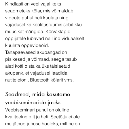
Kindlasti on veel vajalikeks 
seadmeteks kõlar, mis võimaldab 
videote puhul heli kuulata ning 
vajadusel ka koolitusruumis sobilikku 
muusikat mängida. Kõrvaklapid 
õppijatele lubavad neil individuaalselt 
kuulata õppevideoid.
Tänapäevased akupangad on 
pisikesed ja võimsad, seega tasub 
alati kotti pista ka üks täislaetud 
akupank, et vajadusel laadida 
nutitelefoni, Bluetooth kõlarit vms.
Seadmed, mida kasutame 
veebiseminaride jaoks
Veebiseminari puhul on oluline 
kvaliteetne pilt ja heli. Seetõttu ei ole 
me jätnud juhuse hooleks, milline on 