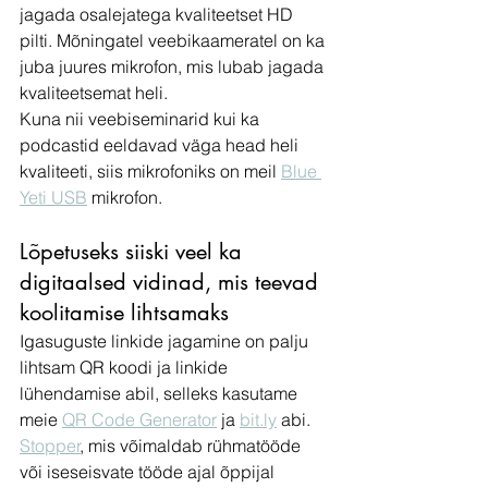
jagada osalejatega kvaliteetset HD 
pilti. Mõningatel veebikaameratel on ka 
juba juures mikrofon, mis lubab jagada 
kvaliteetsemat heli. 
Kuna nii veebiseminarid kui ka 
podcastid eeldavad väga head heli 
kvaliteeti, siis mikrofoniks on meil 
Blue 
Yeti USB
 mikrofon. 
Lõpetuseks siiski veel ka 
digitaalsed vidinad, mis teevad 
koolitamise lihtsamaks
Igasuguste linkide jagamine on palju 
lihtsam QR koodi ja linkide 
lühendamise abil, selleks kasutame 
meie 
QR Code Generator
 ja 
bit.ly
 abi.
Stopper
, mis võimaldab rühmatööde 
või iseseisvate tööde ajal õppijal 