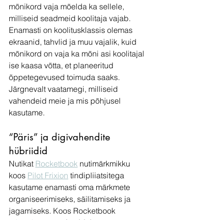
mõnikord vaja mõelda ka sellele, 
milliseid seadmeid koolitaja vajab. 
Enamasti on koolitusklassis olemas 
ekraanid, tahvlid ja muu vajalik, kuid 
mõnikord on vaja ka mõni asi koolitajal 
ise kaasa võtta, et planeeritud 
õppetegevused toimuda saaks. 
Järgnevalt vaatamegi, milliseid 
vahendeid meie ja mis põhjusel 
kasutame. 
“Päris” ja digivahendite 
hübriidid
Nutikat 
Rocketbook
 nutimärkmikku 
koos 
Pilot Frixion
 tindipliiatsitega 
kasutame enamasti oma märkmete 
organiseerimiseks, säilitamiseks ja 
jagamiseks. Koos Rocketbook 