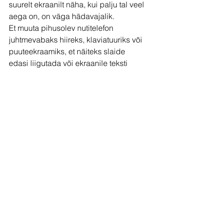
suurelt ekraanilt näha, kui palju tal veel 
aega on, on väga hädavajalik.
Et muuta pihusolev nutitelefon 
juhtmevabaks hiireks, klaviatuuriks või 
puuteekraamiks, et näiteks slaide 
edasi liigutada või ekraanile teksti 
kirjutada, kasutame 
Remote
 Mouse
rakendust. 
Õppijatele Youtubest videote näitamine 
ilma segava reklaamita - kas ainult 
unistus?! Oh ei, selleks kasutame 
watchkin.com
 lehekülge. 
Kerge aga asjalik
Koolitaja kohvri sisu oleme hoidnud 
kerge, sest tegelikkuses peab ju seda 
kõike kaasas vedama! Kuid õpetamise 
kvaliteedis ei taha me järeleandmisi 
teha, seega oleme valinud 