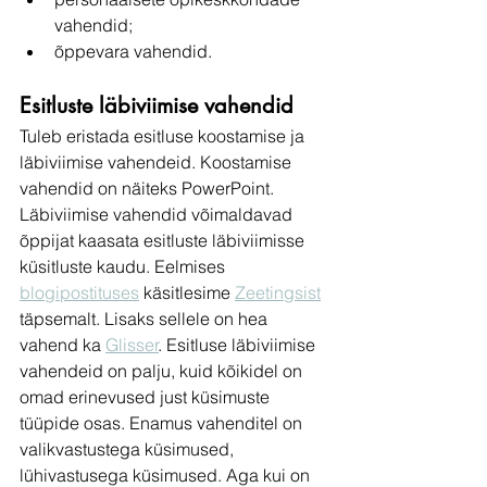
vahendid;
õppevara vahendid.
Esitluste läbiviimise vahendid
Tuleb eristada esitluse koostamise ja 
läbiviimise vahendeid. Koostamise 
vahendid on näiteks PowerPoint. 
Läbiviimise vahendid võimaldavad 
õppijat kaasata esitluste läbiviimisse 
küsitluste kaudu. Eelmises 
blogipostituses
 käsitlesime 
Zeetingsist
täpsemalt. Lisaks sellele on hea 
vahend ka 
Glisser
. Esitluse läbiviimise 
vahendeid on palju, kuid kõikidel on 
omad erinevused just küsimuste 
tüüpide osas. Enamus vahenditel on 
valikvastustega küsimused, 
lühivastusega küsimused. Aga kui on 