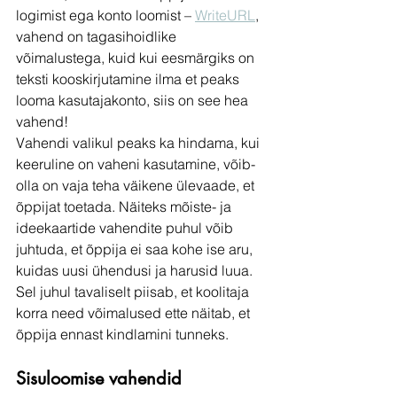
logimist ega konto loomist – 
WriteURL
, 
vahend on tagasihoidlike 
võimalustega, kuid kui eesmärgiks on 
teksti kooskirjutamine ilma et peaks 
looma kasutajakonto, siis on see hea 
vahend! 
Vahendi valikul peaks ka hindama, kui 
keeruline on vaheni kasutamine, võib-
olla on vaja teha väikene ülevaade, et 
õppijat toetada. Näiteks mõiste- ja 
ideekaartide vahendite puhul võib 
juhtuda, et õppija ei saa kohe ise aru, 
kuidas uusi ühendusi ja harusid luua. 
Sel juhul tavaliselt piisab, et koolitaja 
korra need võimalused ette näitab, et 
õppija ennast kindlamini tunneks. 
Sisuloomise vahendid