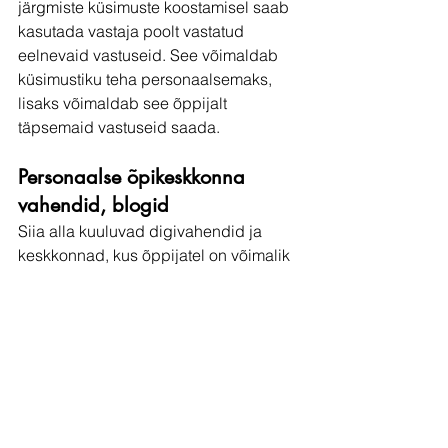
järgmiste küsimuste koostamisel saab 
kasutada vastaja poolt vastatud 
eelnevaid vastuseid. See võimaldab 
küsimustiku teha personaalsemaks, 
lisaks võimaldab see õppijalt 
täpsemaid vastuseid saada. 
Personaalse õpikeskkonna 
vahendid, blogid
Siia alla kuuluvad digivahendid ja 
keskkonnad, kus õppijatel on võimalik 
ise oma õppimist organiseerida. 
Näiteks vahendid märkmete 
koostamiseks ja haldamiseks– 
Simplenotes
ja 
Google Keep
,
 tööde 
organiseerimiseks 
Trello
. Ilusa blogi 
saab väga lihtsalt koostada 
Wix
-ga. 