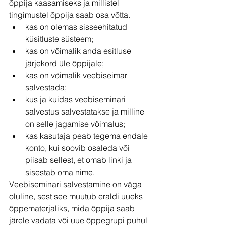
õppija kaasamiseks ja millistel 
tingimustel õppija saab osa võtta.
kas on olemas sisseehitatud 
küsitluste süsteem;
kas on võimalik anda esitluse 
järjekord üle õppijale;
kas on võimalik veebiseimar 
salvestada;
kus ja kuidas veebiseminari 
salvestus salvestatakse ja milline 
on selle jagamise võimalus;
kas kasutaja peab tegema endale 
konto, kui soovib osaleda või 
piisab sellest, et omab linki ja 
sisestab oma nime.
Veebiseminari salvestamine on väga 
oluline, sest see muutub eraldi uueks 
õppematerjaliks, mida õppija saab 
järele vadata või uue õppegrupi puhul 