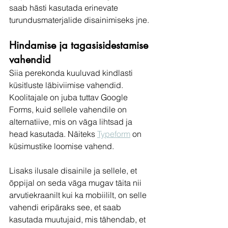
saab hästi kasutada erinevate 
turundusmaterjalide disainimiseks jne. 
Hindamise ja tagasisidestamise 
vahendid
Siia perekonda kuuluvad kindlasti 
küsitluste läbiviimise vahendid. 
Koolitajale on juba tuttav Google 
Forms, kuid sellele vahendile on 
alternatiive, mis on väga lihtsad ja 
head kasutada. Näiteks 
Typeform
 on 
küsimustike loomise vahend. 
Lisaks ilusale disainile ja sellele, et 
õppijal on seda väga mugav täita nii 
arvutiekraanilt kui ka mobiililt, on selle 
vahendi eripäraks see, et saab 
kasutada muutujaid, mis tähendab, et 