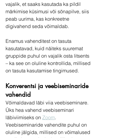
vajalik, et saaks kasutada ka pildil 
märkimise küsimusi või sõnapilve, siis 
peab uurima, kas konkreetne 
digivahend seda võimaldab. 
Enamus vahenditest on tasuta 
kasutatavad, kuid näiteks suuremat 
gruppide puhul on vajalik osta litsents 
– ka see on oluline kontrollida, millised 
on tasuta kasutamise tingimused. 
Konverentsi ja veebiseminaride 
vahendid
Võimaldavad läbi viia veebiseminare. 
Üks hea vahend veebiseminari 
läbiviimiseks on 
Zoom
. 
Veebiseminaride vahendite puhul on 
oluline jälgida, millised on võimalused 