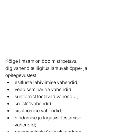
Kõige lihtsam on õppimist toetava 
digivahendite liigitus lähtuvalt õppe- ja 
õpitegevustest: 
esitluste läbiviimise vahendid;
veebiseminaride vahendid;
suhtlemist toetavad vahendid; 
koostöövahendid;
sisuloomise vahendid; 
hindamise ja tagasisidestamise 
vahendid;
personaalsete õpikeskkondade 