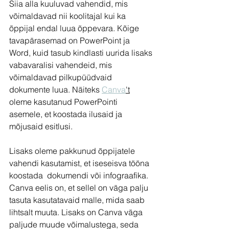
Siia alla kuuluvad vahendid, mis 
võimaldavad nii koolitajal kui ka 
õppijal endal luua õppevara. Kõige 
tavapärasemad on PowerPoint ja 
Word, kuid tasub kindlasti uurida lisaks 
vabavaralisi vahendeid, mis 
võimaldavad pilkupüüdvaid 
dokumente luua. Näiteks 
Canva
't
oleme kasutanud PowerPointi 
asemele, et koostada ilusaid ja 
mõjusaid esitlusi. 
Lisaks oleme pakkunud õppijatele 
vahendi kasutamist, et iseseisva tööna 
koostada  dokumendi või infograafika. 
Canva eelis on, et sellel on väga palju 
tasuta kasutatavaid malle, mida saab 
lihtsalt muuta. Lisaks on Canva väga 
paljude muude võimalustega, seda 