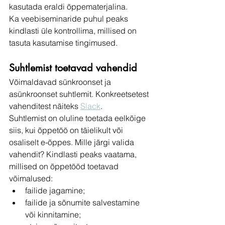
kasutada eraldi õppematerjalina. 
Ka veebiseminaride puhul peaks 
kindlasti üle kontrollima, millised on 
tasuta kasutamise tingimused. 
Suhtlemist toetavad vahendid
Võimaldavad sünkroonset ja 
asünkroonset suhtlemit. Konkreetsetest 
vahenditest näiteks 
Slack
.
Suhtlemist on oluline toetada eelkõige 
siis, kui õppetöö on täielikult või 
osaliselt e-õppes. Mille järgi valida 
vahendit? Kindlasti peaks vaatama, 
millised on õppetööd toetavad 
võimalused:
failide jagamine;
failide ja sõnumite salvestamine 
või kinnitamine;