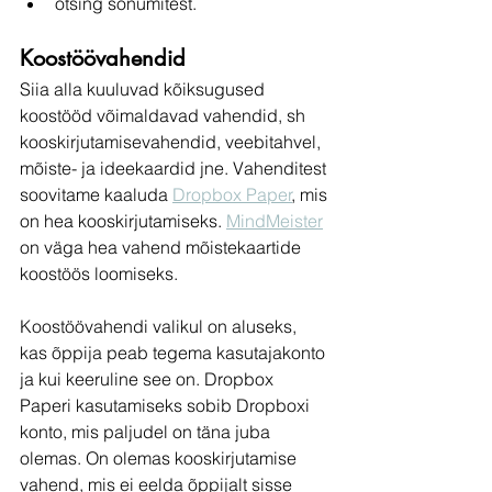
otsing sõnumitest.
Koostöövahendid
Siia alla kuuluvad kõiksugused 
koostööd võimaldavad vahendid, sh 
kooskirjutamisevahendid, veebitahvel, 
mõiste- ja ideekaardid jne. Vahenditest 
soovitame kaaluda 
Dropbox Paper
, mis 
on hea kooskirjutamiseks. 
MindMeister
on väga hea vahend mõistekaartide 
koostöös loomiseks.
Koostöövahendi valikul on aluseks, 
kas õppija peab tegema kasutajakonto 
ja kui keeruline see on. Dropbox 
Paperi kasutamiseks sobib Dropboxi 
konto, mis paljudel on täna juba 
olemas. On olemas kooskirjutamise 
vahend, mis ei eelda õppijalt sisse 