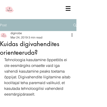
Post
diginobe
Mar 24, 2019
3 min read
Kuidas digivahendites
orienteeruda?
Tehnoloogia kasutamine õppetöös ei 
ole eesmärgiks omaette vaid iga 
vahendi kasutamine peaks toetama 
õppijat. Digivahendite liigitamine aitab 
koolitajal teha paremaid valikuid, et 
kasutada tehnoloogilisi vahendeid 
eesmärgipäraselt. 